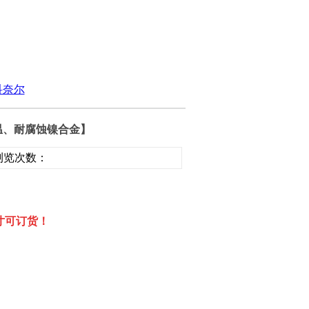
英科奈尔
2耐高温、耐腐蚀镍合金】
 | 浏览次数：
寸可订货！