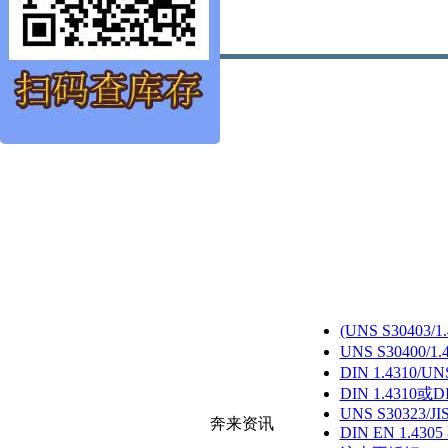
(UNS S30403
UNS S30400/
DIN 1.4310/U
DIN 1.4310或D
UNS S30323/JI
奔来资讯
DIN EN 1.430