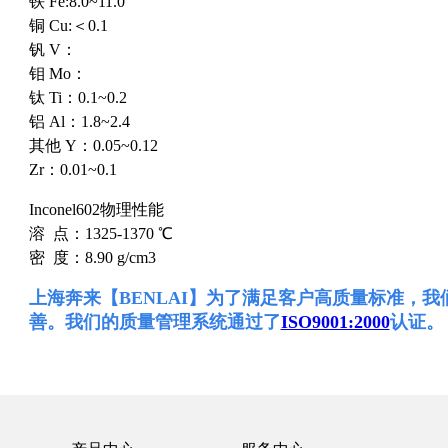
铁 Fe:8.0~11.0
铜 Cu:＜0.1
钒 V：
钼 Mo：
钛 Ti：0.1~0.2
铝 Al：1.8~2.4
其他 Y：0.05~0.12
Zr：0.01~0.1
Inconel602物理性能
溶 点：1325-1370 ℃
密 度：8.90 g/cm3
上海奔来【BENLAI】为了满足客户高质量标准，
我
善。我们的质量管理系统通过了
ISO9001:2000
认证。