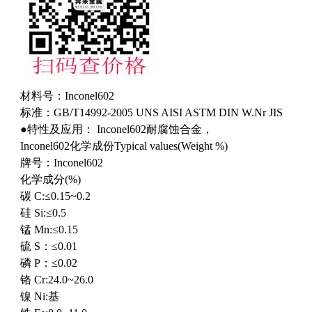
材料号：Inconel602
标准：GB/T14992-2005 UNS AISI ASTM DIN W.Nr JIS
●特性及应用： Inconel602耐腐蚀合金，
Inconel602化学成份Typical values(Weight %)
牌号：Inconel602
化学成分(%)
碳 C:≤0.15~0.2
硅 Si:≤0.5
锰 Mn:≤0.15
硫 S：≤0.01
磷 P：≤0.02
铬 Cr:24.0~26.0
镍 Ni:基