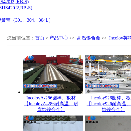
20J2, RB-S)
S420J2,RB-S)
带（301、304、304L）
您当前位置：
首页
>
产品中心
>>
高温镍合金
>>
Incoloy
IncoloyA-286圆棒、板材
incoloy926圆棒、
【IncoloyA-286耐高温、耐
【incoloy926耐高温
腐蚀镍合金】
蚀镍合金】