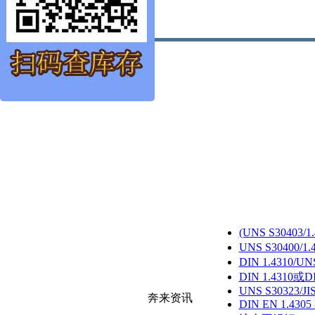
(UNS S30403
UNS S30400/
DIN 1.4310/U
DIN 1.4310或D
UNS S30323/JI
奔来资讯
DIN EN 1.430